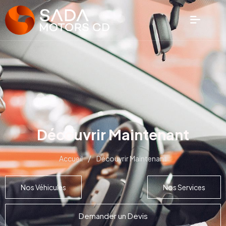
Découvrir Maintenant
/
Accueil
Découvrir Maintenant
Nos Véhicules
Nos Services
Demander un Devis