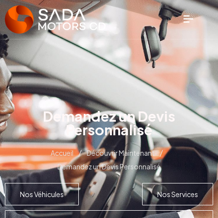
Demandez un Devis
Personnalisé
/
/
Accueil
Découvrir Maintenant
Demandez un Devis Personnalisé
Nos Véhicules
Nos Services