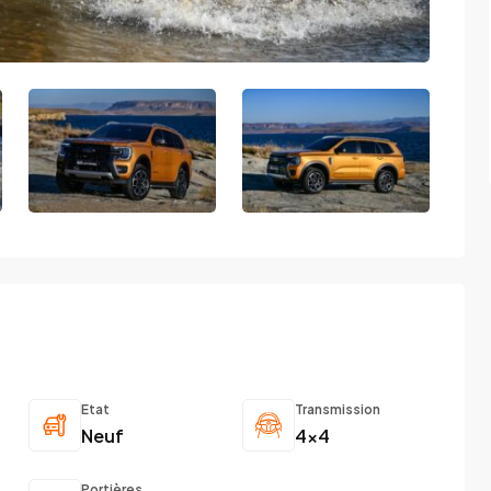
Etat
Transmission
Neuf
4x4
Portières