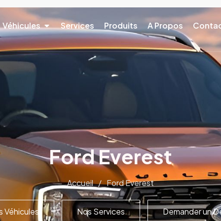
Véhicules
Services
Produits
A Propos
Conta
Ford Everest
Accueil
/
Ford Everest
 Véhicules
Nos Services
Demander un De