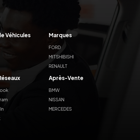
e Véhicules
Marques
FORD
MITSHIBISHI
RENAULT
 Réseaux
Après-Vente
book
BMW
gram
NISSAN
In
MERCEDES
k