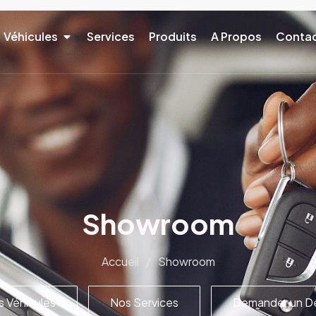
Véhicules
Services
Produits
A Propos
Conta
Showroom
Accueil
/
Showroom
 Véhicules
Nos Services
Demander un De