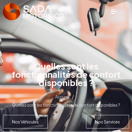
Quelles sont les
fonctionnalités de confort
disponibles ?
/
Accueil
Quelles sont les fonctionnalités de confort disponibles ?
Nos Véhicules
Nos Services