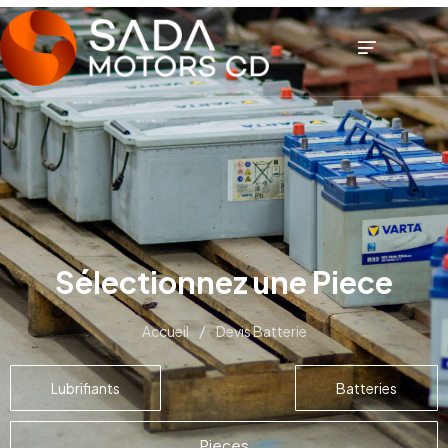
Sélectionnez une Piece
/
Accueil
Devis Batterie
Lubrifiants
Batteries
Pieces