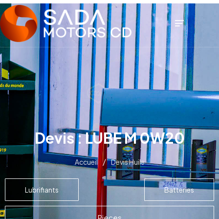
Devis : LUBE M 0W20
/
Accueil
Devis Huile
Lubrifiants
Batteries
Pieces